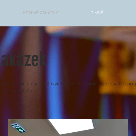
HOTOVÉ ZAKÁZKY
O MNĚ
zakázek
ku některých mých hotových zakázek. Podívejte se na mé proj
 o tom, co dělám.