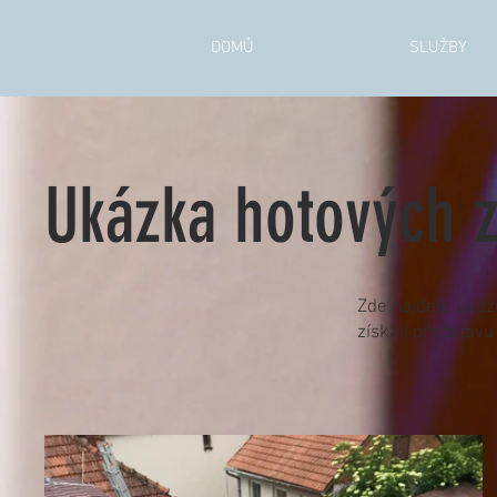
DOMŮ
SLUŽBY
Ukázka hotových 
Zde najdete ukáz
získali představu